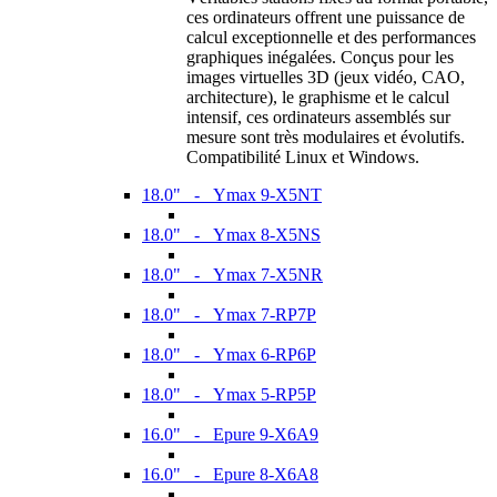
ces ordinateurs offrent une puissance de
calcul exceptionnelle et des performances
graphiques inégalées. Conçus pour les
images virtuelles 3D (jeux vidéo, CAO,
architecture), le graphisme et le calcul
intensif, ces ordinateurs assemblés sur
mesure sont très modulaires et évolutifs.
Compatibilité Linux et Windows.
18.0" - Ymax 9-X5NT
18.0" - Ymax 8-X5NS
18.0" - Ymax 7-X5NR
18.0" - Ymax 7-RP7P
18.0" - Ymax 6-RP6P
18.0" - Ymax 5-RP5P
16.0" - Epure 9-X6A9
16.0" - Epure 8-X6A8