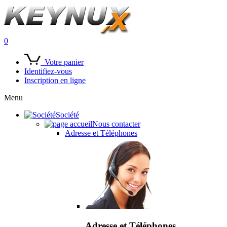
0
Votre panier
Identifiez-vous
Inscription en ligne
Menu
Société
Nous contacter
Adresse et Téléphones
Adresse et Téléphones