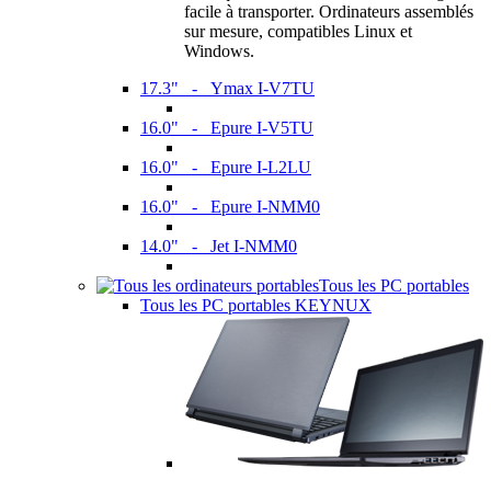
facile à transporter. Ordinateurs assemblés
sur mesure, compatibles Linux et
Windows.
17.3" - Ymax I-V7TU
16.0" - Epure I-V5TU
16.0" - Epure I-L2LU
16.0" - Epure I-NMM0
14.0" - Jet I-NMM0
Tous les PC portables
Tous les PC portables KEYNUX