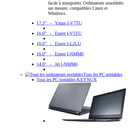
facile à transporter. Ordinateurs assemblés
sur mesure, compatibles Linux et
Windows.
17.3" - Ymax I-V7TU
16.0" - Epure I-V5TU
16.0" - Epure I-L2LU
16.0" - Epure I-NMM0
14.0" - Jet I-NMM0
Tous les PC portables
Tous les PC portables KEYNUX