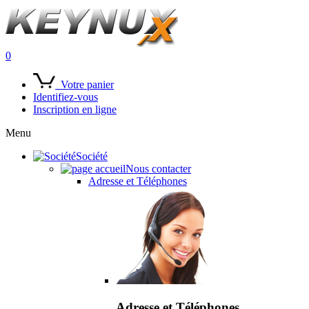
0
Votre panier
Identifiez-vous
Inscription en ligne
Menu
Société
Nous contacter
Adresse et Téléphones
Adresse et Téléphones