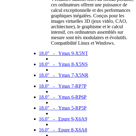
ces ordinateurs offrent une puissance de
calcul exceptionnelle et des performances
graphiques inégalées. Conçus pour les
images virtuelles 3D (jeux vidéo, CAO,
architecture), le graphisme et le calcul
intensif, ces ordinateurs assemblés sur
mesure sont très modulaires et évolutifs.
Compatibilité Linux et Windows.
18.0" - Ymax 9-X5NT
18.0" - Ymax 8-X5NS
18.0" - Ymax 7-X5NR
18.0" - Ymax 7-RP7P
18.0" - Ymax 6-RP6P
18.0" - Ymax 5-RP5P
16.0" - Epure 9-X6A9
16.0" - Epure 8-X6A8