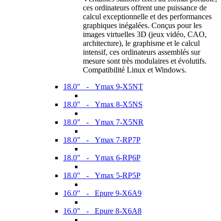
ces ordinateurs offrent une puissance de
calcul exceptionnelle et des performances
graphiques inégalées. Conçus pour les
images virtuelles 3D (jeux vidéo, CAO,
architecture), le graphisme et le calcul
intensif, ces ordinateurs assemblés sur
mesure sont très modulaires et évolutifs.
Compatibilité Linux et Windows.
18.0" - Ymax 9-X5NT
18.0" - Ymax 8-X5NS
18.0" - Ymax 7-X5NR
18.0" - Ymax 7-RP7P
18.0" - Ymax 6-RP6P
18.0" - Ymax 5-RP5P
16.0" - Epure 9-X6A9
16.0" - Epure 8-X6A8