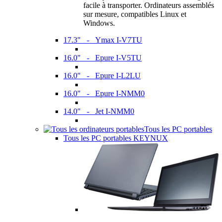
facile à transporter. Ordinateurs assemblés
sur mesure, compatibles Linux et
Windows.
17.3" - Ymax I-V7TU
16.0" - Epure I-V5TU
16.0" - Epure I-L2LU
16.0" - Epure I-NMM0
14.0" - Jet I-NMM0
Tous les PC portables
Tous les PC portables KEYNUX