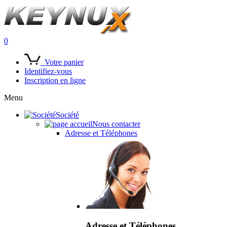
0
Votre panier
Identifiez-vous
Inscription en ligne
Menu
Société
Nous contacter
Adresse et Téléphones
Adresse et Téléphones