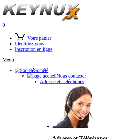
0
Votre panier
Identifiez-vous
Inscription en ligne
Menu
Société
Nous contacter
Adresse et Téléphones
Adresse et Téléphones