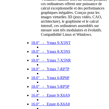
ces ordinateurs offrent une puissance de
calcul exceptionnelle et des performances
graphiques inégalées. Conçus pour les
images virtuelles 3D (jeux vidéo, CAO,
architecture), le graphisme et le calcul
intensif, ces ordinateurs assemblés sur
mesure sont très modulaires et évolutifs.
Compatibilité Linux et Windows.
18.0" - Ymax 9-X5NT
18.0" - Ymax 8-X5NS
18.0" - Ymax 7-X5NR
18.0" - Ymax 7-RP7P
18.0" - Ymax 6-RP6P
18.0" - Ymax 5-RP5P
16.0" - Epure 9-X6A9
16.0" - Epure 8-X6A8