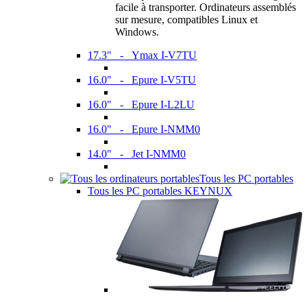
facile à transporter. Ordinateurs assemblés
sur mesure, compatibles Linux et
Windows.
17.3" - Ymax I-V7TU
16.0" - Epure I-V5TU
16.0" - Epure I-L2LU
16.0" - Epure I-NMM0
14.0" - Jet I-NMM0
Tous les PC portables
Tous les PC portables KEYNUX