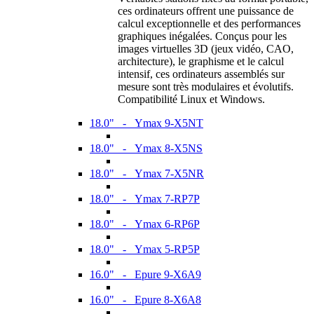
ces ordinateurs offrent une puissance de
calcul exceptionnelle et des performances
graphiques inégalées. Conçus pour les
images virtuelles 3D (jeux vidéo, CAO,
architecture), le graphisme et le calcul
intensif, ces ordinateurs assemblés sur
mesure sont très modulaires et évolutifs.
Compatibilité Linux et Windows.
18.0" - Ymax 9-X5NT
18.0" - Ymax 8-X5NS
18.0" - Ymax 7-X5NR
18.0" - Ymax 7-RP7P
18.0" - Ymax 6-RP6P
18.0" - Ymax 5-RP5P
16.0" - Epure 9-X6A9
16.0" - Epure 8-X6A8