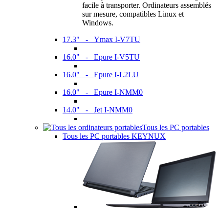
facile à transporter. Ordinateurs assemblés
sur mesure, compatibles Linux et
Windows.
17.3" - Ymax I-V7TU
16.0" - Epure I-V5TU
16.0" - Epure I-L2LU
16.0" - Epure I-NMM0
14.0" - Jet I-NMM0
Tous les PC portables
Tous les PC portables KEYNUX