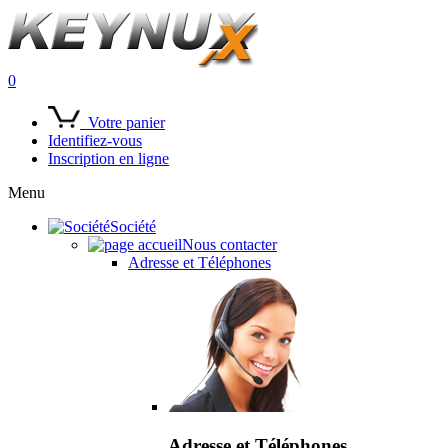
0
Votre panier
Identifiez-vous
Inscription en ligne
Menu
Société
Nous contacter
Adresse et Téléphones
Adresse et Téléphones