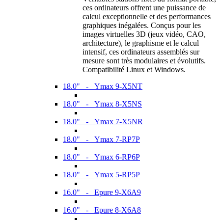
ces ordinateurs offrent une puissance de
calcul exceptionnelle et des performances
graphiques inégalées. Conçus pour les
images virtuelles 3D (jeux vidéo, CAO,
architecture), le graphisme et le calcul
intensif, ces ordinateurs assemblés sur
mesure sont très modulaires et évolutifs.
Compatibilité Linux et Windows.
18.0" - Ymax 9-X5NT
18.0" - Ymax 8-X5NS
18.0" - Ymax 7-X5NR
18.0" - Ymax 7-RP7P
18.0" - Ymax 6-RP6P
18.0" - Ymax 5-RP5P
16.0" - Epure 9-X6A9
16.0" - Epure 8-X6A8