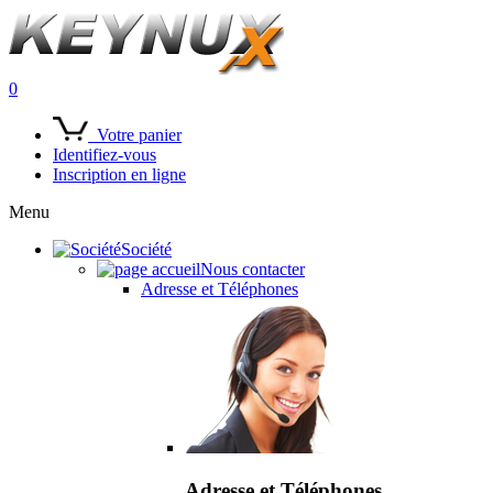
0
Votre panier
Identifiez-vous
Inscription en ligne
Menu
Société
Nous contacter
Adresse et Téléphones
Adresse et Téléphones