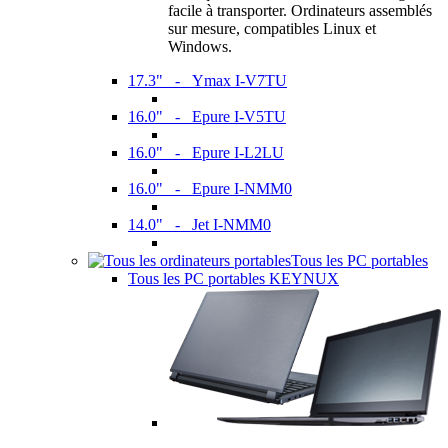
facile à transporter. Ordinateurs assemblés
sur mesure, compatibles Linux et
Windows.
17.3" - Ymax I-V7TU
16.0" - Epure I-V5TU
16.0" - Epure I-L2LU
16.0" - Epure I-NMM0
14.0" - Jet I-NMM0
Tous les PC portables
Tous les PC portables KEYNUX