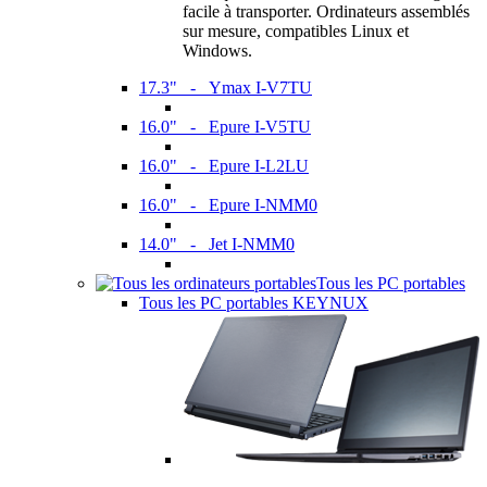
facile à transporter. Ordinateurs assemblés
sur mesure, compatibles Linux et
Windows.
17.3" - Ymax I-V7TU
16.0" - Epure I-V5TU
16.0" - Epure I-L2LU
16.0" - Epure I-NMM0
14.0" - Jet I-NMM0
Tous les PC portables
Tous les PC portables KEYNUX