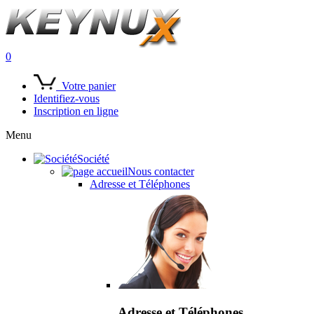
0
Votre panier
Identifiez-vous
Inscription en ligne
Menu
Société
Nous contacter
Adresse et Téléphones
Adresse et Téléphones