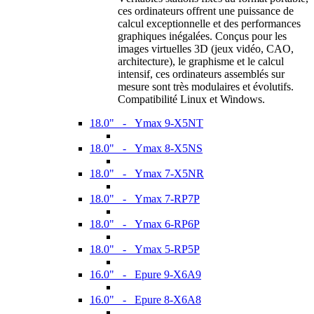
ces ordinateurs offrent une puissance de
calcul exceptionnelle et des performances
graphiques inégalées. Conçus pour les
images virtuelles 3D (jeux vidéo, CAO,
architecture), le graphisme et le calcul
intensif, ces ordinateurs assemblés sur
mesure sont très modulaires et évolutifs.
Compatibilité Linux et Windows.
18.0" - Ymax 9-X5NT
18.0" - Ymax 8-X5NS
18.0" - Ymax 7-X5NR
18.0" - Ymax 7-RP7P
18.0" - Ymax 6-RP6P
18.0" - Ymax 5-RP5P
16.0" - Epure 9-X6A9
16.0" - Epure 8-X6A8