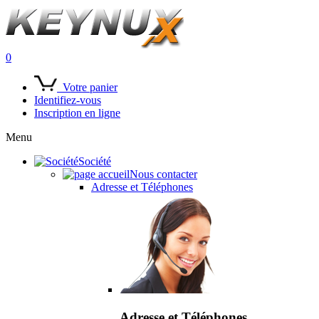
0
Votre panier
Identifiez-vous
Inscription en ligne
Menu
Société
Nous contacter
Adresse et Téléphones
Adresse et Téléphones