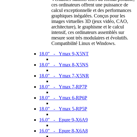
ces ordinateurs offrent une puissance de
calcul exceptionnelle et des performances
graphiques inégalées. Conçus pour les
images virtuelles 3D (jeux vidéo, CAO,
architecture), le graphisme et le calcul
intensif, ces ordinateurs assemblés sur
mesure sont très modulaires et évolutifs.
Compatibilité Linux et Windows.
18.0" - Ymax 9-X5NT
18.0" - Ymax 8-X5NS
18.0" - Ymax 7-X5NR
18.0" - Ymax 7-RP7P
18.0" - Ymax 6-RP6P
18.0" - Ymax 5-RP5P
16.0" - Epure 9-X6A9
16.0" - Epure 8-X6A8