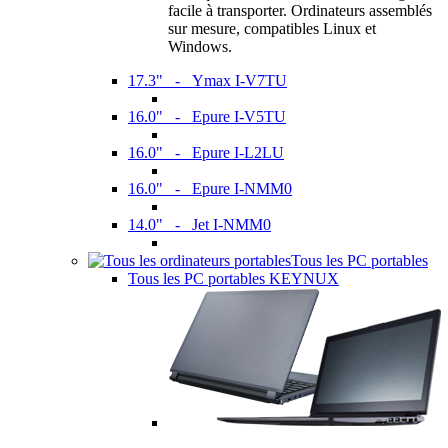
facile à transporter. Ordinateurs assemblés
sur mesure, compatibles Linux et
Windows.
17.3" - Ymax I-V7TU
16.0" - Epure I-V5TU
16.0" - Epure I-L2LU
16.0" - Epure I-NMM0
14.0" - Jet I-NMM0
Tous les PC portables
Tous les PC portables KEYNUX