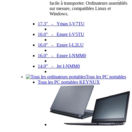
facile à transporter. Ordinateurs assemblés
sur mesure, compatibles Linux et
Windows.
17.3" - Ymax I-V7TU
16.0" - Epure I-V5TU
16.0" - Epure I-L2LU
16.0" - Epure I-NMM0
14.0" - Jet I-NMM0
Tous les PC portables
Tous les PC portables KEYNUX