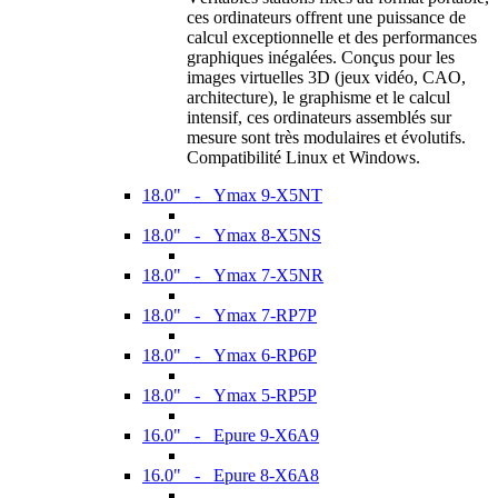
ces ordinateurs offrent une puissance de
calcul exceptionnelle et des performances
graphiques inégalées. Conçus pour les
images virtuelles 3D (jeux vidéo, CAO,
architecture), le graphisme et le calcul
intensif, ces ordinateurs assemblés sur
mesure sont très modulaires et évolutifs.
Compatibilité Linux et Windows.
18.0" - Ymax 9-X5NT
18.0" - Ymax 8-X5NS
18.0" - Ymax 7-X5NR
18.0" - Ymax 7-RP7P
18.0" - Ymax 6-RP6P
18.0" - Ymax 5-RP5P
16.0" - Epure 9-X6A9
16.0" - Epure 8-X6A8