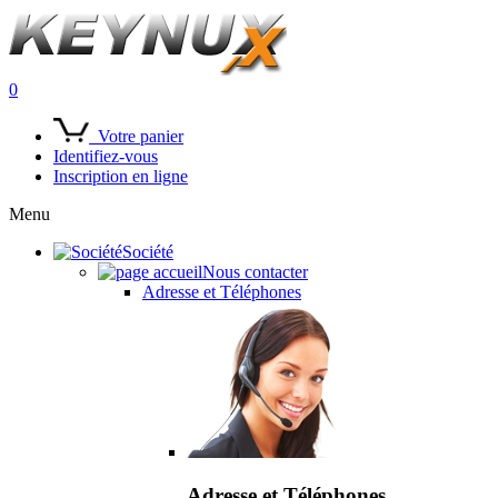
0
Votre panier
Identifiez-vous
Inscription en ligne
Menu
Société
Nous contacter
Adresse et Téléphones
Adresse et Téléphones