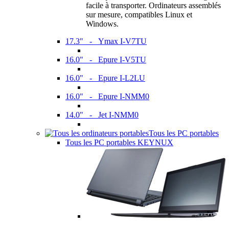
facile à transporter. Ordinateurs assemblés
sur mesure, compatibles Linux et
Windows.
17.3" - Ymax I-V7TU
16.0" - Epure I-V5TU
16.0" - Epure I-L2LU
16.0" - Epure I-NMM0
14.0" - Jet I-NMM0
Tous les PC portables
Tous les PC portables KEYNUX