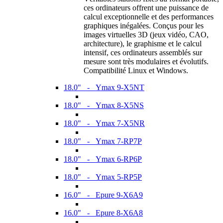
ces ordinateurs offrent une puissance de
calcul exceptionnelle et des performances
graphiques inégalées. Conçus pour les
images virtuelles 3D (jeux vidéo, CAO,
architecture), le graphisme et le calcul
intensif, ces ordinateurs assemblés sur
mesure sont très modulaires et évolutifs.
Compatibilité Linux et Windows.
18.0" - Ymax 9-X5NT
18.0" - Ymax 8-X5NS
18.0" - Ymax 7-X5NR
18.0" - Ymax 7-RP7P
18.0" - Ymax 6-RP6P
18.0" - Ymax 5-RP5P
16.0" - Epure 9-X6A9
16.0" - Epure 8-X6A8