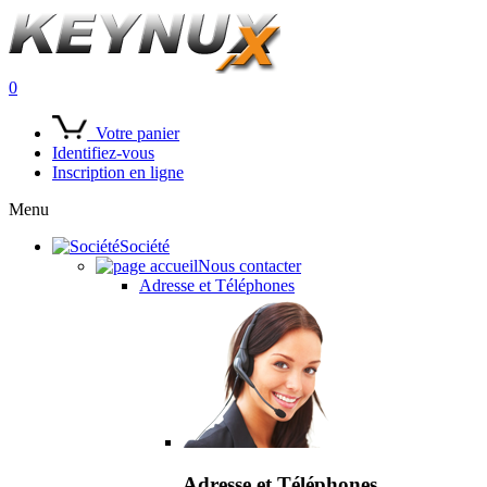
0
Votre panier
Identifiez-vous
Inscription en ligne
Menu
Société
Nous contacter
Adresse et Téléphones
Adresse et Téléphones