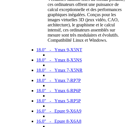
ces ordinateurs offrent une puissance de
calcul exceptionnelle et des performances
graphiques inégalées. Conçus pour les
images virtuelles 3D (jeux vidéo, CAO,
architecture), le graphisme et le calcul
intensif, ces ordinateurs assemblés sur
mesure sont très modulaires et évolutifs.
Compatibilité Linux et Windows.
18.0" - Ymax 9-X5NT
18.0" - Ymax 8-X5NS
18.0" - Ymax 7-X5NR
18.0" - Ymax 7-RP7P
18.0" - Ymax 6-RP6P
18.0" - Ymax 5-RP5P
16.0" - Epure 9-X6A9
16.0" - Epure 8-X6A8