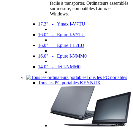
facile à transporter. Ordinateurs assemblés
sur mesure, compatibles Linux et
Windows.
17.3" - Ymax I-V7TU
16.0" - Epure I-V5TU
16.0" - Epure I-L2LU
16.0" - Epure I-NMM0
14.0" - Jet I-NMM0
Tous les PC portables
Tous les PC portables KEYNUX