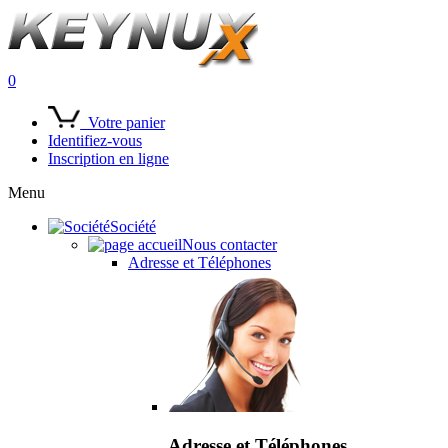
0
Votre panier
Identifiez-vous
Inscription en ligne
Menu
Société
Nous contacter
Adresse et Téléphones
Adresse et Téléphones