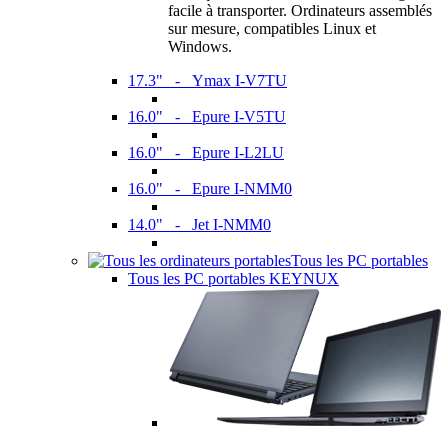
facile à transporter. Ordinateurs assemblés
sur mesure, compatibles Linux et
Windows.
17.3" - Ymax I-V7TU
16.0" - Epure I-V5TU
16.0" - Epure I-L2LU
16.0" - Epure I-NMM0
14.0" - Jet I-NMM0
Tous les PC portables
Tous les PC portables KEYNUX