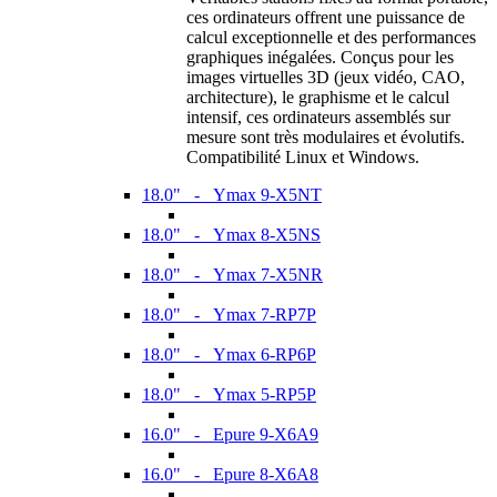
ces ordinateurs offrent une puissance de
calcul exceptionnelle et des performances
graphiques inégalées. Conçus pour les
images virtuelles 3D (jeux vidéo, CAO,
architecture), le graphisme et le calcul
intensif, ces ordinateurs assemblés sur
mesure sont très modulaires et évolutifs.
Compatibilité Linux et Windows.
18.0" - Ymax 9-X5NT
18.0" - Ymax 8-X5NS
18.0" - Ymax 7-X5NR
18.0" - Ymax 7-RP7P
18.0" - Ymax 6-RP6P
18.0" - Ymax 5-RP5P
16.0" - Epure 9-X6A9
16.0" - Epure 8-X6A8