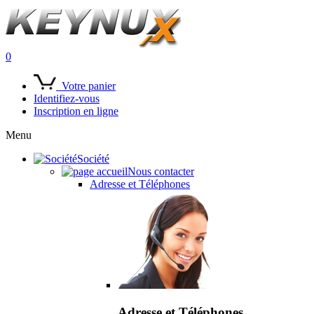
0
Votre panier
Identifiez-vous
Inscription en ligne
Menu
Société
Nous contacter
Adresse et Téléphones
Adresse et Téléphones