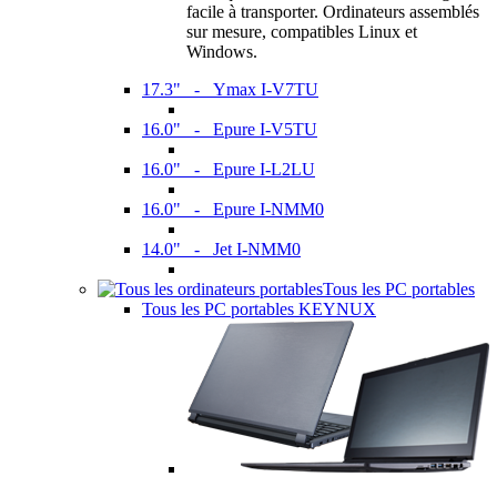
facile à transporter. Ordinateurs assemblés
sur mesure, compatibles Linux et
Windows.
17.3" - Ymax I-V7TU
16.0" - Epure I-V5TU
16.0" - Epure I-L2LU
16.0" - Epure I-NMM0
14.0" - Jet I-NMM0
Tous les PC portables
Tous les PC portables KEYNUX