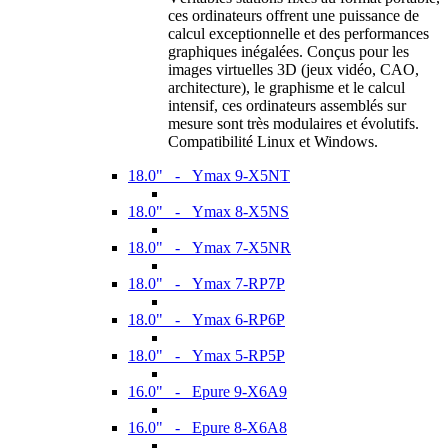
ces ordinateurs offrent une puissance de
calcul exceptionnelle et des performances
graphiques inégalées. Conçus pour les
images virtuelles 3D (jeux vidéo, CAO,
architecture), le graphisme et le calcul
intensif, ces ordinateurs assemblés sur
mesure sont très modulaires et évolutifs.
Compatibilité Linux et Windows.
18.0" - Ymax 9-X5NT
18.0" - Ymax 8-X5NS
18.0" - Ymax 7-X5NR
18.0" - Ymax 7-RP7P
18.0" - Ymax 6-RP6P
18.0" - Ymax 5-RP5P
16.0" - Epure 9-X6A9
16.0" - Epure 8-X6A8