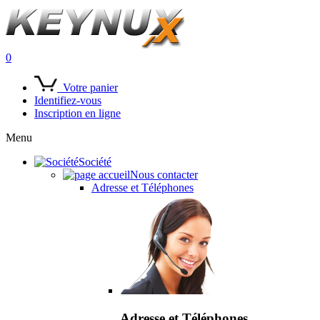
0
Votre panier
Identifiez-vous
Inscription en ligne
Menu
Société
Nous contacter
Adresse et Téléphones
Adresse et Téléphones