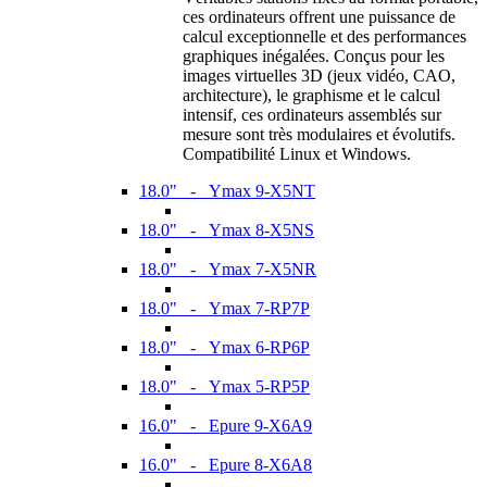
ces ordinateurs offrent une puissance de
calcul exceptionnelle et des performances
graphiques inégalées. Conçus pour les
images virtuelles 3D (jeux vidéo, CAO,
architecture), le graphisme et le calcul
intensif, ces ordinateurs assemblés sur
mesure sont très modulaires et évolutifs.
Compatibilité Linux et Windows.
18.0" - Ymax 9-X5NT
18.0" - Ymax 8-X5NS
18.0" - Ymax 7-X5NR
18.0" - Ymax 7-RP7P
18.0" - Ymax 6-RP6P
18.0" - Ymax 5-RP5P
16.0" - Epure 9-X6A9
16.0" - Epure 8-X6A8