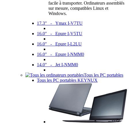
facile à transporter. Ordinateurs assemblés
sur mesure, compatibles Linux et
Windows.
17.3" - Ymax I-V7TU
16.0" - Epure I-V5TU
16.0" - Epure I-L2LU
16.0" - Epure I-NMM0
14.0" - Jet I-NMM0
Tous les PC portables
Tous les PC portables KEYNUX