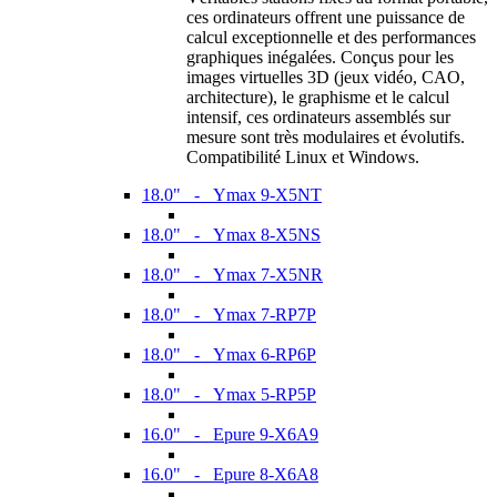
ces ordinateurs offrent une puissance de
calcul exceptionnelle et des performances
graphiques inégalées. Conçus pour les
images virtuelles 3D (jeux vidéo, CAO,
architecture), le graphisme et le calcul
intensif, ces ordinateurs assemblés sur
mesure sont très modulaires et évolutifs.
Compatibilité Linux et Windows.
18.0" - Ymax 9-X5NT
18.0" - Ymax 8-X5NS
18.0" - Ymax 7-X5NR
18.0" - Ymax 7-RP7P
18.0" - Ymax 6-RP6P
18.0" - Ymax 5-RP5P
16.0" - Epure 9-X6A9
16.0" - Epure 8-X6A8