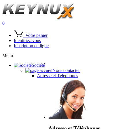
0
Votre panier
Identifiez-vous
Inscription en ligne
Menu
Société
Nous contacter
Adresse et Téléphones
Adresse et Téléphones