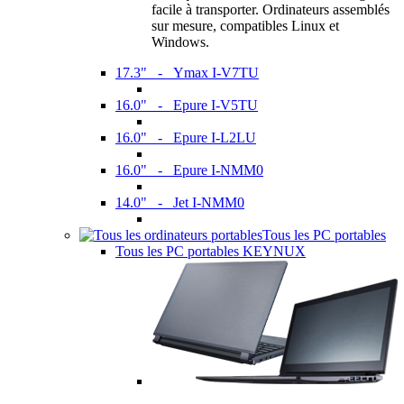
facile à transporter. Ordinateurs assemblés
sur mesure, compatibles Linux et
Windows.
17.3" - Ymax I-V7TU
16.0" - Epure I-V5TU
16.0" - Epure I-L2LU
16.0" - Epure I-NMM0
14.0" - Jet I-NMM0
Tous les PC portables
Tous les PC portables KEYNUX