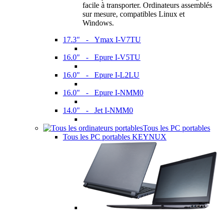
facile à transporter. Ordinateurs assemblés
sur mesure, compatibles Linux et
Windows.
17.3" - Ymax I-V7TU
16.0" - Epure I-V5TU
16.0" - Epure I-L2LU
16.0" - Epure I-NMM0
14.0" - Jet I-NMM0
Tous les PC portables
Tous les PC portables KEYNUX