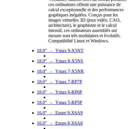
ces ordinateurs offrent une puissance de
calcul exceptionnelle et des performances
graphiques inégalées. Conçus pour les
images virtuelles 3D (jeux vidéo, CAO,
architecture), le graphisme et le calcul
intensif, ces ordinateurs assemblés sur
mesure sont très modulaires et évolutifs.
Compatibilité Linux et Windows.
18.0" - Ymax 9-X5NT
18.0" - Ymax 8-X5NS
18.0" - Ymax 7-X5NR
18.0" - Ymax 7-RP7P
18.0" - Ymax 6-RP6P
18.0" - Ymax 5-RP5P
16.0" - Epure 9-X6A9
16.0" - Epure 8-X6A8