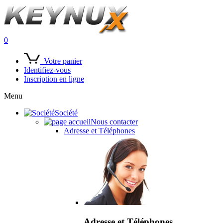
0
Votre panier
Identifiez-vous
Inscription en ligne
Menu
Société
Nous contacter
Adresse et Téléphones
Adresse et Téléphones