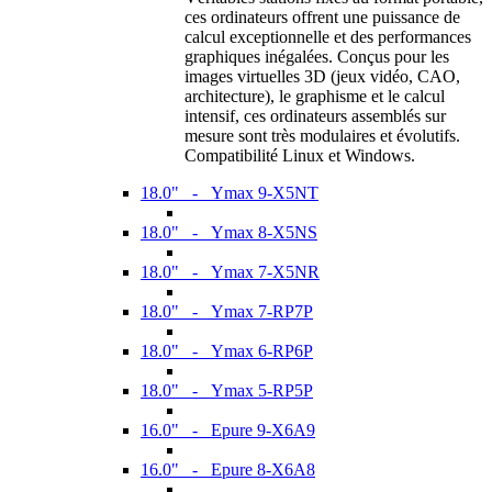
ces ordinateurs offrent une puissance de
calcul exceptionnelle et des performances
graphiques inégalées. Conçus pour les
images virtuelles 3D (jeux vidéo, CAO,
architecture), le graphisme et le calcul
intensif, ces ordinateurs assemblés sur
mesure sont très modulaires et évolutifs.
Compatibilité Linux et Windows.
18.0" - Ymax 9-X5NT
18.0" - Ymax 8-X5NS
18.0" - Ymax 7-X5NR
18.0" - Ymax 7-RP7P
18.0" - Ymax 6-RP6P
18.0" - Ymax 5-RP5P
16.0" - Epure 9-X6A9
16.0" - Epure 8-X6A8