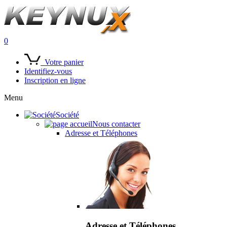
0
Votre panier
Identifiez-vous
Inscription en ligne
Menu
Société
Nous contacter
Adresse et Téléphones
Adresse et Téléphones