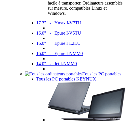
facile à transporter. Ordinateurs assemblés
sur mesure, compatibles Linux et
Windows.
17.3" - Ymax I-V7TU
16.0" - Epure I-V5TU
16.0" - Epure I-L2LU
16.0" - Epure I-NMM0
14.0" - Jet I-NMM0
Tous les PC portables
Tous les PC portables KEYNUX