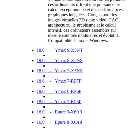
ces ordinateurs offrent une puissance de
calcul exceptionnelle et des performances
graphiques inégalées. Conçus pour les
images virtuelles 3D (jeux vidéo, CAO,
architecture), le graphisme et le calcul
intensif, ces ordinateurs assemblés sur
mesure sont très modulaires et évolutifs.
Compatibilité Linux et Windows.
18.0" - Ymax 9-X5NT
18.0" - Ymax 8-X5NS
18.0" - Ymax 7-X5NR
18.0" - Ymax 7-RP7P
18.0" - Ymax 6-RP6P
18.0" - Ymax 5-RP5P
16.0" - Epure 9-X6A9
16.0" - Epure 8-X6A8