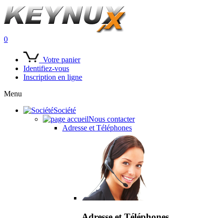
0
Votre panier
Identifiez-vous
Inscription en ligne
Menu
Société
Nous contacter
Adresse et Téléphones
Adresse et Téléphones