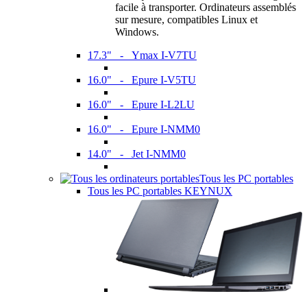
facile à transporter. Ordinateurs assemblés
sur mesure, compatibles Linux et
Windows.
17.3" - Ymax I-V7TU
16.0" - Epure I-V5TU
16.0" - Epure I-L2LU
16.0" - Epure I-NMM0
14.0" - Jet I-NMM0
Tous les PC portables
Tous les PC portables KEYNUX