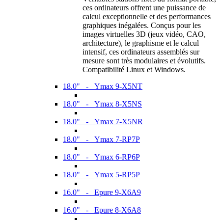
ces ordinateurs offrent une puissance de
calcul exceptionnelle et des performances
graphiques inégalées. Conçus pour les
images virtuelles 3D (jeux vidéo, CAO,
architecture), le graphisme et le calcul
intensif, ces ordinateurs assemblés sur
mesure sont très modulaires et évolutifs.
Compatibilité Linux et Windows.
18.0" - Ymax 9-X5NT
18.0" - Ymax 8-X5NS
18.0" - Ymax 7-X5NR
18.0" - Ymax 7-RP7P
18.0" - Ymax 6-RP6P
18.0" - Ymax 5-RP5P
16.0" - Epure 9-X6A9
16.0" - Epure 8-X6A8