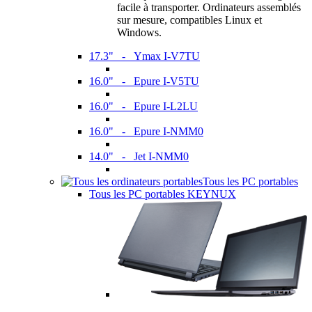
facile à transporter. Ordinateurs assemblés
sur mesure, compatibles Linux et
Windows.
17.3" - Ymax I-V7TU
16.0" - Epure I-V5TU
16.0" - Epure I-L2LU
16.0" - Epure I-NMM0
14.0" - Jet I-NMM0
Tous les PC portables
Tous les PC portables KEYNUX