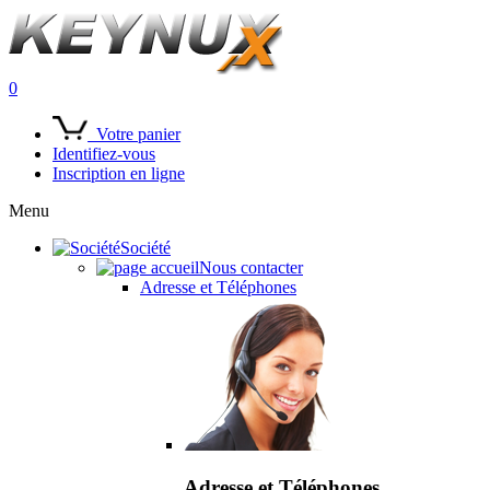
0
Votre panier
Identifiez-vous
Inscription en ligne
Menu
Société
Nous contacter
Adresse et Téléphones
Adresse et Téléphones