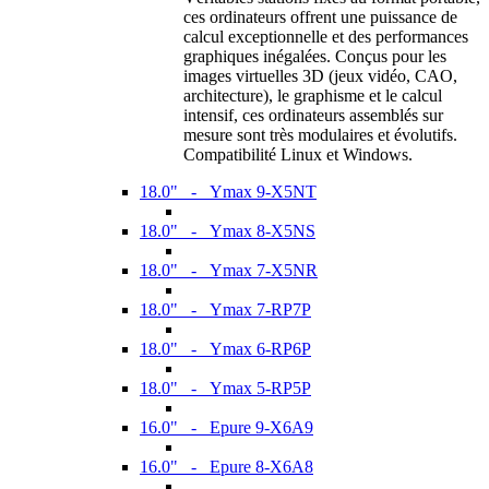
ces ordinateurs offrent une puissance de
calcul exceptionnelle et des performances
graphiques inégalées. Conçus pour les
images virtuelles 3D (jeux vidéo, CAO,
architecture), le graphisme et le calcul
intensif, ces ordinateurs assemblés sur
mesure sont très modulaires et évolutifs.
Compatibilité Linux et Windows.
18.0" - Ymax 9-X5NT
18.0" - Ymax 8-X5NS
18.0" - Ymax 7-X5NR
18.0" - Ymax 7-RP7P
18.0" - Ymax 6-RP6P
18.0" - Ymax 5-RP5P
16.0" - Epure 9-X6A9
16.0" - Epure 8-X6A8