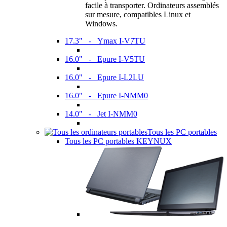
facile à transporter. Ordinateurs assemblés
sur mesure, compatibles Linux et
Windows.
17.3" - Ymax I-V7TU
16.0" - Epure I-V5TU
16.0" - Epure I-L2LU
16.0" - Epure I-NMM0
14.0" - Jet I-NMM0
Tous les PC portables
Tous les PC portables KEYNUX