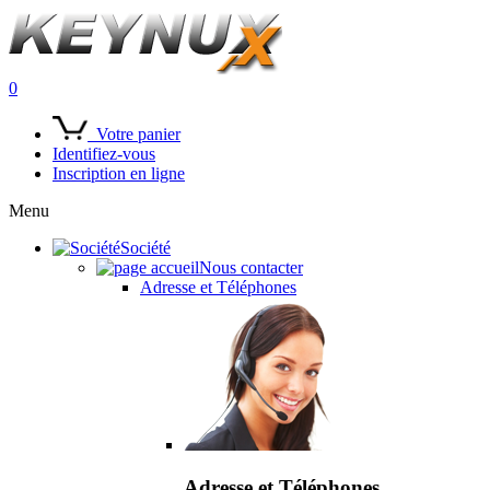
0
Votre panier
Identifiez-vous
Inscription en ligne
Menu
Société
Nous contacter
Adresse et Téléphones
Adresse et Téléphones