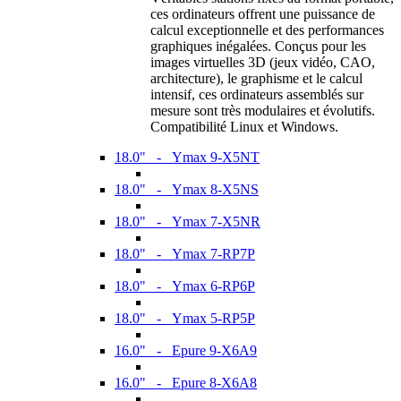
ces ordinateurs offrent une puissance de
calcul exceptionnelle et des performances
graphiques inégalées. Conçus pour les
images virtuelles 3D (jeux vidéo, CAO,
architecture), le graphisme et le calcul
intensif, ces ordinateurs assemblés sur
mesure sont très modulaires et évolutifs.
Compatibilité Linux et Windows.
18.0" - Ymax 9-X5NT
18.0" - Ymax 8-X5NS
18.0" - Ymax 7-X5NR
18.0" - Ymax 7-RP7P
18.0" - Ymax 6-RP6P
18.0" - Ymax 5-RP5P
16.0" - Epure 9-X6A9
16.0" - Epure 8-X6A8