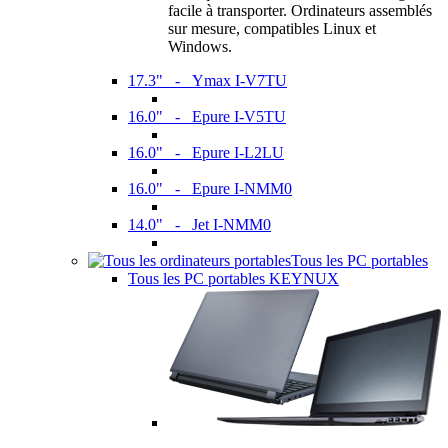
facile à transporter. Ordinateurs assemblés
sur mesure, compatibles Linux et
Windows.
17.3" - Ymax I-V7TU
16.0" - Epure I-V5TU
16.0" - Epure I-L2LU
16.0" - Epure I-NMM0
14.0" - Jet I-NMM0
Tous les PC portables
Tous les PC portables KEYNUX