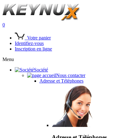
0
Votre panier
Identifiez-vous
Inscription en ligne
Menu
Société
Nous contacter
Adresse et Téléphones
Adresse et Téléphones