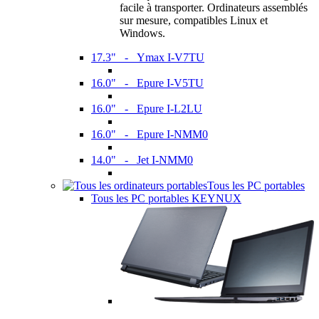
facile à transporter. Ordinateurs assemblés
sur mesure, compatibles Linux et
Windows.
17.3" - Ymax I-V7TU
16.0" - Epure I-V5TU
16.0" - Epure I-L2LU
16.0" - Epure I-NMM0
14.0" - Jet I-NMM0
Tous les PC portables
Tous les PC portables KEYNUX