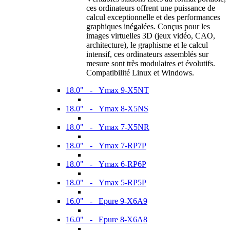
ces ordinateurs offrent une puissance de
calcul exceptionnelle et des performances
graphiques inégalées. Conçus pour les
images virtuelles 3D (jeux vidéo, CAO,
architecture), le graphisme et le calcul
intensif, ces ordinateurs assemblés sur
mesure sont très modulaires et évolutifs.
Compatibilité Linux et Windows.
18.0" - Ymax 9-X5NT
18.0" - Ymax 8-X5NS
18.0" - Ymax 7-X5NR
18.0" - Ymax 7-RP7P
18.0" - Ymax 6-RP6P
18.0" - Ymax 5-RP5P
16.0" - Epure 9-X6A9
16.0" - Epure 8-X6A8