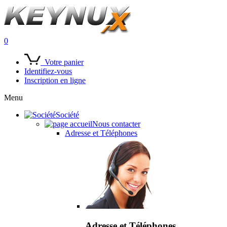
0
Votre panier
Identifiez-vous
Inscription en ligne
Menu
Société
Nous contacter
Adresse et Téléphones
Adresse et Téléphones