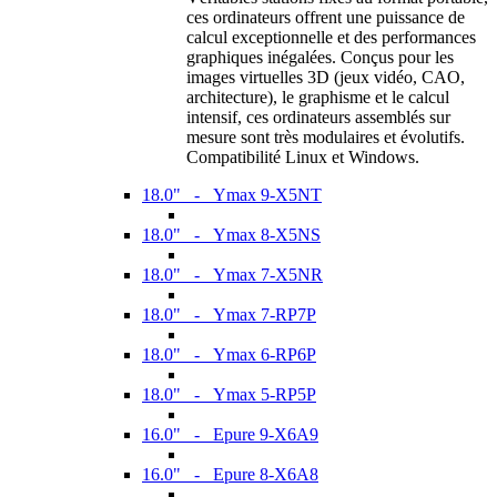
ces ordinateurs offrent une puissance de
calcul exceptionnelle et des performances
graphiques inégalées. Conçus pour les
images virtuelles 3D (jeux vidéo, CAO,
architecture), le graphisme et le calcul
intensif, ces ordinateurs assemblés sur
mesure sont très modulaires et évolutifs.
Compatibilité Linux et Windows.
18.0" - Ymax 9-X5NT
18.0" - Ymax 8-X5NS
18.0" - Ymax 7-X5NR
18.0" - Ymax 7-RP7P
18.0" - Ymax 6-RP6P
18.0" - Ymax 5-RP5P
16.0" - Epure 9-X6A9
16.0" - Epure 8-X6A8