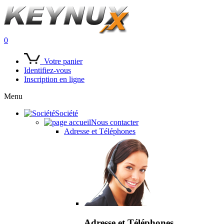
0
Votre panier
Identifiez-vous
Inscription en ligne
Menu
Société
Nous contacter
Adresse et Téléphones
Adresse et Téléphones