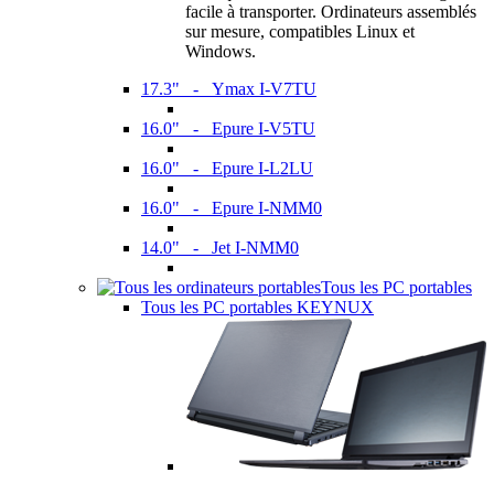
facile à transporter. Ordinateurs assemblés
sur mesure, compatibles Linux et
Windows.
17.3" - Ymax I-V7TU
16.0" - Epure I-V5TU
16.0" - Epure I-L2LU
16.0" - Epure I-NMM0
14.0" - Jet I-NMM0
Tous les PC portables
Tous les PC portables KEYNUX