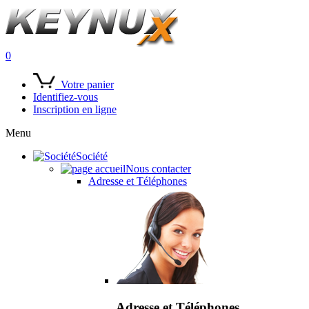
0
Votre panier
Identifiez-vous
Inscription en ligne
Menu
Société
Nous contacter
Adresse et Téléphones
Adresse et Téléphones