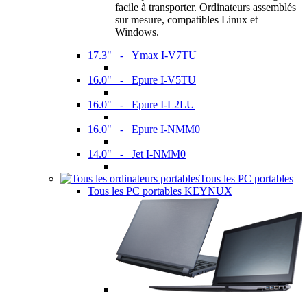
facile à transporter. Ordinateurs assemblés
sur mesure, compatibles Linux et
Windows.
17.3" - Ymax I-V7TU
16.0" - Epure I-V5TU
16.0" - Epure I-L2LU
16.0" - Epure I-NMM0
14.0" - Jet I-NMM0
Tous les PC portables
Tous les PC portables KEYNUX