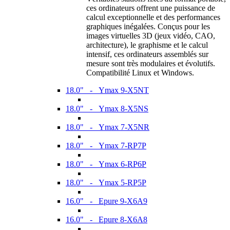
ces ordinateurs offrent une puissance de
calcul exceptionnelle et des performances
graphiques inégalées. Conçus pour les
images virtuelles 3D (jeux vidéo, CAO,
architecture), le graphisme et le calcul
intensif, ces ordinateurs assemblés sur
mesure sont très modulaires et évolutifs.
Compatibilité Linux et Windows.
18.0" - Ymax 9-X5NT
18.0" - Ymax 8-X5NS
18.0" - Ymax 7-X5NR
18.0" - Ymax 7-RP7P
18.0" - Ymax 6-RP6P
18.0" - Ymax 5-RP5P
16.0" - Epure 9-X6A9
16.0" - Epure 8-X6A8