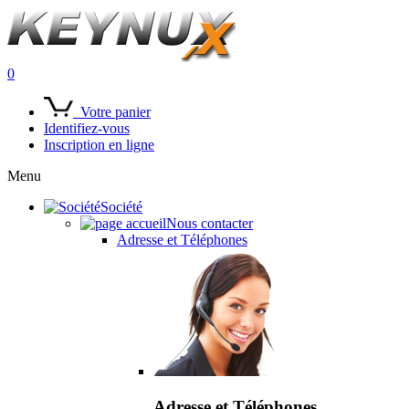
0
Votre panier
Identifiez-vous
Inscription en ligne
Menu
Société
Nous contacter
Adresse et Téléphones
Adresse et Téléphones