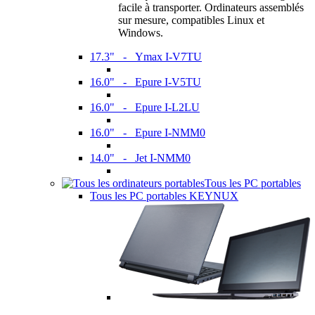
facile à transporter. Ordinateurs assemblés
sur mesure, compatibles Linux et
Windows.
17.3" - Ymax I-V7TU
16.0" - Epure I-V5TU
16.0" - Epure I-L2LU
16.0" - Epure I-NMM0
14.0" - Jet I-NMM0
Tous les PC portables
Tous les PC portables KEYNUX