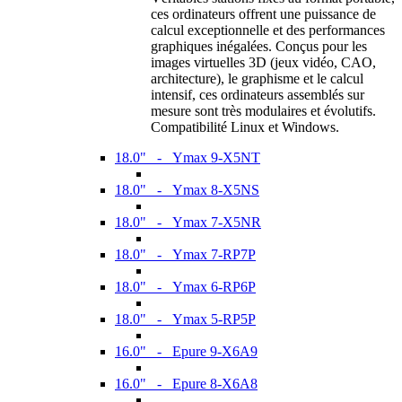
ces ordinateurs offrent une puissance de
calcul exceptionnelle et des performances
graphiques inégalées. Conçus pour les
images virtuelles 3D (jeux vidéo, CAO,
architecture), le graphisme et le calcul
intensif, ces ordinateurs assemblés sur
mesure sont très modulaires et évolutifs.
Compatibilité Linux et Windows.
18.0" - Ymax 9-X5NT
18.0" - Ymax 8-X5NS
18.0" - Ymax 7-X5NR
18.0" - Ymax 7-RP7P
18.0" - Ymax 6-RP6P
18.0" - Ymax 5-RP5P
16.0" - Epure 9-X6A9
16.0" - Epure 8-X6A8