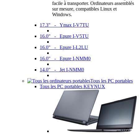
facile à transporter. Ordinateurs assemblés
sur mesure, compatibles Linux et
Windows.
17.3" - Ymax I-V7TU
16.0" - Epure I-V5TU
16.0" - Epure I-L2LU
16.0" - Epure I-NMM0
14.0" - Jet I-NMM0
Tous les PC portables
Tous les PC portables KEYNUX