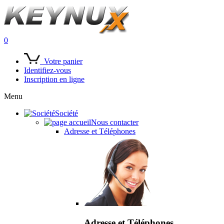
0
Votre panier
Identifiez-vous
Inscription en ligne
Menu
Société
Nous contacter
Adresse et Téléphones
Adresse et Téléphones