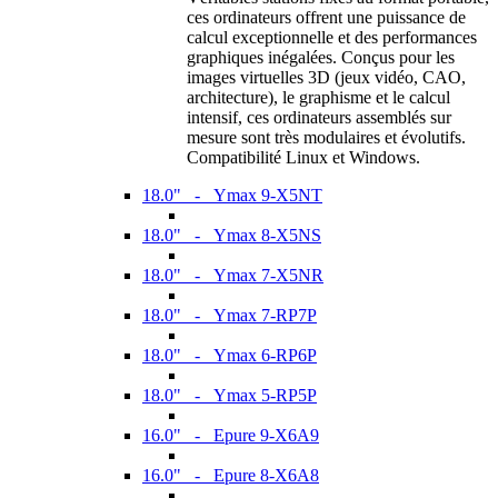
ces ordinateurs offrent une puissance de
calcul exceptionnelle et des performances
graphiques inégalées. Conçus pour les
images virtuelles 3D (jeux vidéo, CAO,
architecture), le graphisme et le calcul
intensif, ces ordinateurs assemblés sur
mesure sont très modulaires et évolutifs.
Compatibilité Linux et Windows.
18.0" - Ymax 9-X5NT
18.0" - Ymax 8-X5NS
18.0" - Ymax 7-X5NR
18.0" - Ymax 7-RP7P
18.0" - Ymax 6-RP6P
18.0" - Ymax 5-RP5P
16.0" - Epure 9-X6A9
16.0" - Epure 8-X6A8