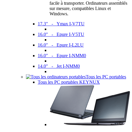
facile à transporter. Ordinateurs assemblés
sur mesure, compatibles Linux et
Windows.
17.3" - Ymax I-V7TU
16.0" - Epure I-V5TU
16.0" - Epure I-L2LU
16.0" - Epure I-NMM0
14.0" - Jet I-NMM0
Tous les PC portables
Tous les PC portables KEYNUX