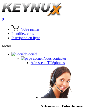
0
Votre panier
Identifiez-vous
Inscription en ligne
Menu
Société
Nous contacter
Adresse et Téléphones
Adresse et Téléphones