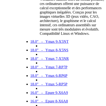
ces ordinateurs offrent une puissance de
calcul exceptionnelle et des performances
graphiques inégalées. Conçus pour les
images virtuelles 3D (jeux vidéo, CAO,
architecture), le graphisme et le calcul
intensif, ces ordinateurs assemblés sur
mesure sont très modulaires et évolutifs.
Compatibilité Linux et Windows.
18.0" - Ymax 9-X5NT
18.0" - Ymax 8-X5NS
18.0" - Ymax 7-X5NR
18.0" - Ymax 7-RP7P
18.0" - Ymax 6-RP6P
18.0" - Ymax 5-RP5P
16.0" - Epure 9-X6A9
16.0" - Epure 8-X6A8