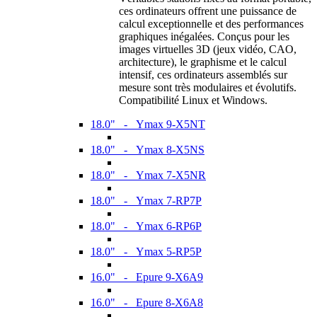
ces ordinateurs offrent une puissance de
calcul exceptionnelle et des performances
graphiques inégalées. Conçus pour les
images virtuelles 3D (jeux vidéo, CAO,
architecture), le graphisme et le calcul
intensif, ces ordinateurs assemblés sur
mesure sont très modulaires et évolutifs.
Compatibilité Linux et Windows.
18.0" - Ymax 9-X5NT
18.0" - Ymax 8-X5NS
18.0" - Ymax 7-X5NR
18.0" - Ymax 7-RP7P
18.0" - Ymax 6-RP6P
18.0" - Ymax 5-RP5P
16.0" - Epure 9-X6A9
16.0" - Epure 8-X6A8