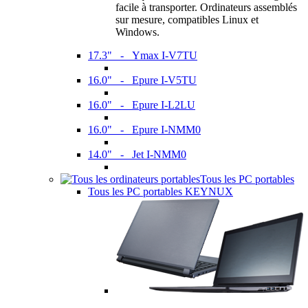
facile à transporter. Ordinateurs assemblés
sur mesure, compatibles Linux et
Windows.
17.3" - Ymax I-V7TU
16.0" - Epure I-V5TU
16.0" - Epure I-L2LU
16.0" - Epure I-NMM0
14.0" - Jet I-NMM0
Tous les PC portables
Tous les PC portables KEYNUX