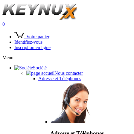
0
Votre panier
Identifiez-vous
Inscription en ligne
Menu
Société
Nous contacter
Adresse et Téléphones
Adresse et Téléphones