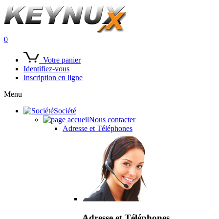
0
Votre panier
Identifiez-vous
Inscription en ligne
Menu
Société
Nous contacter
Adresse et Téléphones
Adresse et Téléphones