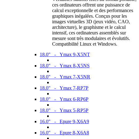
ces ordinateurs offrent une puissance de
calcul exceptionnelle et des performances
graphiques inégalées. Conçus pour les
images virtuelles 3D (jeux vidéo, CAO,
architecture), le graphisme et le calcul
intensif, ces ordinateurs assemblés sur
mesure sont très modulaires et évolutifs.
Compatibilité Linux et Windows.
18.0" - Ymax 9-X5NT
18.0" - Ymax 8-X5NS
18.0" - Ymax 7-X5NR
18.0" - Ymax 7-RP7P
18.0" - Ymax 6-RP6P
18.0" - Ymax 5-RP5P
16.0" - Epure 9-X6A9
16.0" - Epure 8-X6A8