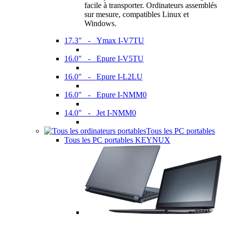
facile à transporter. Ordinateurs assemblés
sur mesure, compatibles Linux et
Windows.
17.3" - Ymax I-V7TU
16.0" - Epure I-V5TU
16.0" - Epure I-L2LU
16.0" - Epure I-NMM0
14.0" - Jet I-NMM0
Tous les PC portables
Tous les PC portables KEYNUX