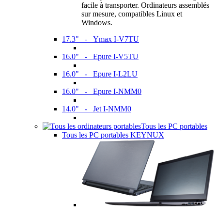
facile à transporter. Ordinateurs assemblés
sur mesure, compatibles Linux et
Windows.
17.3" - Ymax I-V7TU
16.0" - Epure I-V5TU
16.0" - Epure I-L2LU
16.0" - Epure I-NMM0
14.0" - Jet I-NMM0
Tous les PC portables
Tous les PC portables KEYNUX