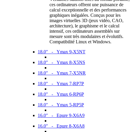
ces ordinateurs offrent une puissance de
calcul exceptionnelle et des performances
graphiques inégalées. Conçus pour les
images virtuelles 3D (jeux vidéo, CAO,
architecture), le graphisme et le calcul
intensif, ces ordinateurs assemblés sur
mesure sont très modulaires et évolutifs.
Compatibilité Linux et Windows.
18.0" - Ymax 9-X5NT
18.0" - Ymax 8-X5NS
18.0" - Ymax 7-X5NR
18.0" - Ymax 7-RP7P
18.0" - Ymax 6-RP6P
18.0" - Ymax 5-RP5P
16.0" - Epure 9-X6A9
16.0" - Epure 8-X6A8