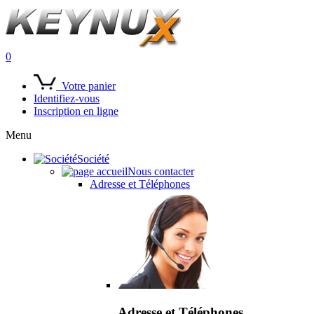
0
Votre panier
Identifiez-vous
Inscription en ligne
Menu
Société
Nous contacter
Adresse et Téléphones
Adresse et Téléphones