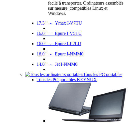
facile à transporter. Ordinateurs assemblés
sur mesure, compatibles Linux et
Windows.
17.3" - Ymax I-V7TU
16.0" - Epure I-V5TU
16.0" - Epure I-L2LU
16.0" - Epure I-NMM0
14.0" - Jet I-NMM0
Tous les PC portables
Tous les PC portables KEYNUX