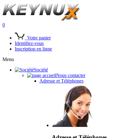
0
Votre panier
Identifiez-vous
Inscription en ligne
Menu
Société
Nous contacter
Adresse et Téléphones
Adresse et Téléphones