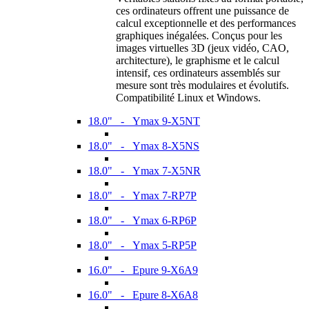
ces ordinateurs offrent une puissance de
calcul exceptionnelle et des performances
graphiques inégalées. Conçus pour les
images virtuelles 3D (jeux vidéo, CAO,
architecture), le graphisme et le calcul
intensif, ces ordinateurs assemblés sur
mesure sont très modulaires et évolutifs.
Compatibilité Linux et Windows.
18.0" - Ymax 9-X5NT
18.0" - Ymax 8-X5NS
18.0" - Ymax 7-X5NR
18.0" - Ymax 7-RP7P
18.0" - Ymax 6-RP6P
18.0" - Ymax 5-RP5P
16.0" - Epure 9-X6A9
16.0" - Epure 8-X6A8