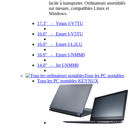
facile à transporter. Ordinateurs assemblés
sur mesure, compatibles Linux et
Windows.
17.3" - Ymax I-V7TU
16.0" - Epure I-V5TU
16.0" - Epure I-L2LU
16.0" - Epure I-NMM0
14.0" - Jet I-NMM0
Tous les PC portables
Tous les PC portables KEYNUX