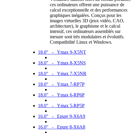
ces ordinateurs offrent une puissance de
calcul exceptionnelle et des performances
graphiques inégalées. Conçus pour les
images virtuelles 3D (jeux vidéo, CAO,
architecture), le graphisme et le calcul
intensif, ces ordinateurs assemblés sur
mesure sont très modulaires et évolutifs.
Compatibilité Linux et Windows.
18.0" - Ymax 9-X5NT
18.0" - Ymax 8-X5NS
18.0" - Ymax 7-X5NR
18.0" - Ymax 7-RP7P
18.0" - Ymax 6-RP6P
18.0" - Ymax 5-RP5P
16.0" - Epure 9-X6A9
16.0" - Epure 8-X6A8