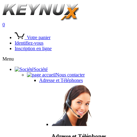
0
Votre panier
Identifiez-vous
Inscription en ligne
Menu
Société
Nous contacter
Adresse et Téléphones
Adresse et Téléphones