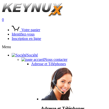
0
Votre panier
Identifiez-vous
Inscription en ligne
Menu
Société
Nous contacter
Adresse et Téléphones
Adresse et Téléphones