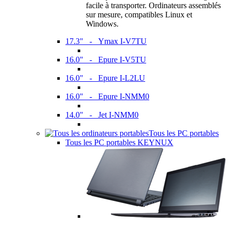
facile à transporter. Ordinateurs assemblés
sur mesure, compatibles Linux et
Windows.
17.3" - Ymax I-V7TU
16.0" - Epure I-V5TU
16.0" - Epure I-L2LU
16.0" - Epure I-NMM0
14.0" - Jet I-NMM0
Tous les PC portables
Tous les PC portables KEYNUX