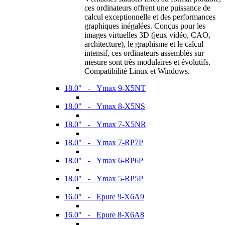
ces ordinateurs offrent une puissance de
calcul exceptionnelle et des performances
graphiques inégalées. Conçus pour les
images virtuelles 3D (jeux vidéo, CAO,
architecture), le graphisme et le calcul
intensif, ces ordinateurs assemblés sur
mesure sont très modulaires et évolutifs.
Compatibilité Linux et Windows.
18.0" - Ymax 9-X5NT
18.0" - Ymax 8-X5NS
18.0" - Ymax 7-X5NR
18.0" - Ymax 7-RP7P
18.0" - Ymax 6-RP6P
18.0" - Ymax 5-RP5P
16.0" - Epure 9-X6A9
16.0" - Epure 8-X6A8